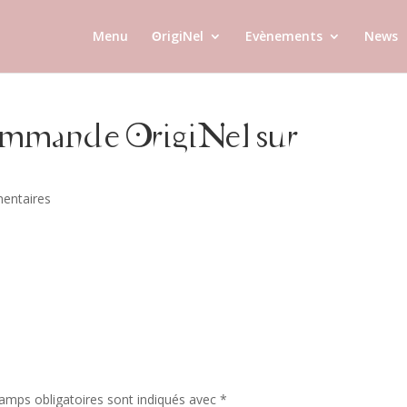
Menu
ʘrigiNel
Evènements
News
ommande OrigiNel sur
entaires
amps obligatoires sont indiqués avec
*