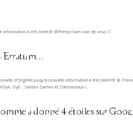
(
e information.A très bientôt 🦋Prenez bien soin de vous 🤍
 – Erratum…
elle d’OrigiNel jusqu’à nouvelle information.A très bientôt 🦋 Pren
yé, Oyé… Gentes Dames et Damoiseaux !...
omme a donné 4 étoiles sur Goog