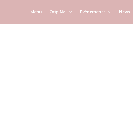
Menu
ʘrigiNel
Evènements
News