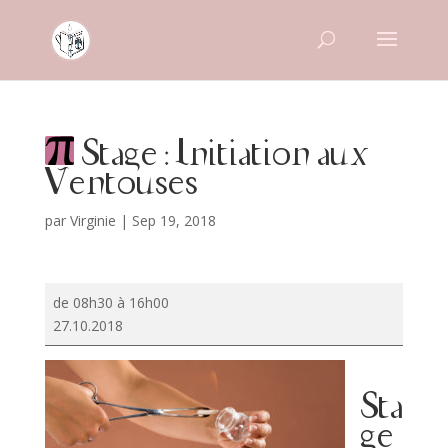
Stage : Initiation aux
Ventouses
par
Virginie
|
Sep 19, 2018
Stage
de 08h30 à 16h00
:
27.10.2018
Initiation
aux
Ventouses
Sta
ge