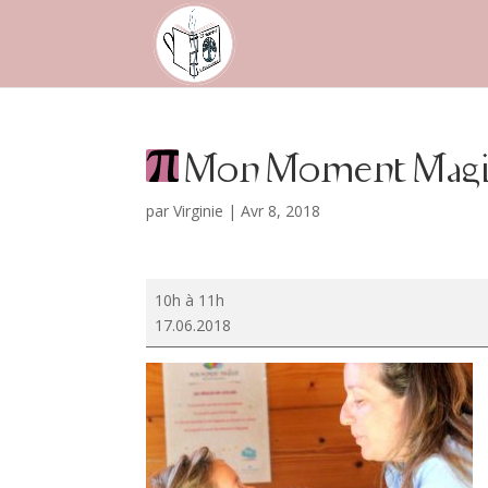
Mon Moment Magiq
par
Virginie
|
Avr 8, 2018
Mon
10h à 11h
Moment
17.06.2018
Magique
En
Duo
Minis
Valence
#10