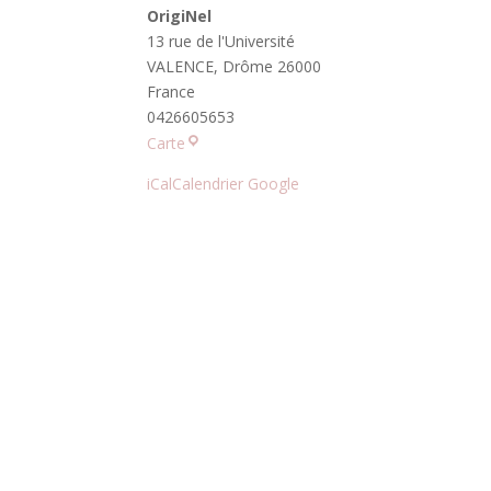
OrigiNel
13 rue de l'Université
VALENCE
,
Drôme
26000
France
0426605653
OrigiNel
Carte
iCal
Calendrier Google