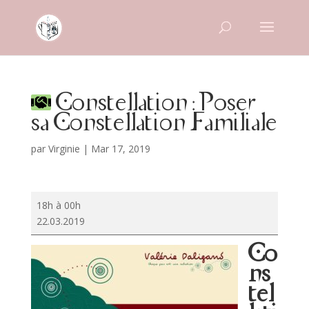
Constellation : Poser
sa Constellation Familiale
par
Virginie
|
Mar 17, 2019
Constellation
18h à 00h
:
22.03.2019
Poser
sa
Co
Constellation
ns
Familiale
tel