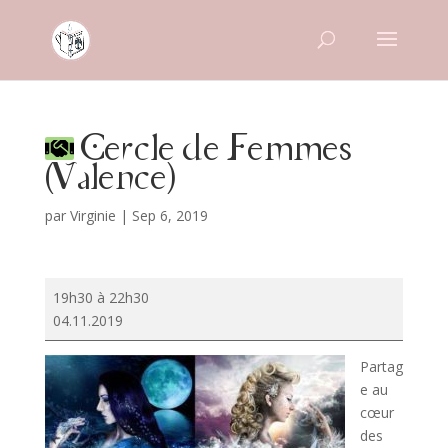
Cercle de Femmes
(Valence)
par
Virginie
|
Sep 6, 2019
Cercle
19h30 à 22h30
de
04.11.2019
Femmes
(Valence)
Partag
e au
cœur
des